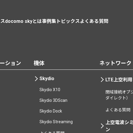
ース
docomo skyとは
事例集
トピックス
よくある質問
ーション
機体
ネットワーク
Skydio
LTE上空利
Skydio X10
閉域接続オプシ
ダイレクト）
Skydio 3DScan
よくある質問
Skydio Dock
Skydio Streaming
上空電波シ
ン