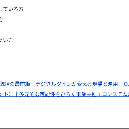
している方
方
たい方
の最前線 デジタルツインが変える現場と運用 – Cupix Exper
ント）｜多元的な可能性をひらく事業共創エコシステムOPE