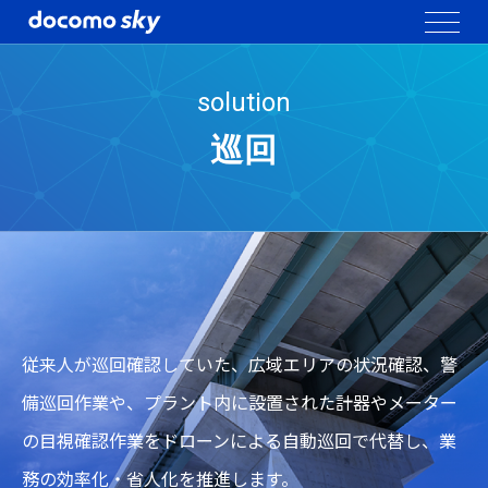
solution
巡回
従来人が巡回確認していた、広域エリアの状況確認、警
備巡回作業や、プラント内に設置された計器やメーター
の目視確認作業をドローンによる自動巡回で代替し、業
務の効率化・省人化を推進します。