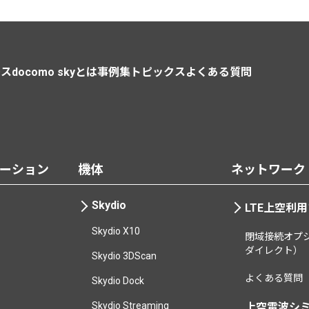
ース
docomo skyとは
事例集
トピックス
よくある質問
ーション
機体
ネットワーク
Skydio
LTE上空利
Skydio X10
閉域接続オプシ
ダイレクト）
Skydio 3DScan
よくある質問
Skydio Dock
Skydio Streaming
上空電波シ