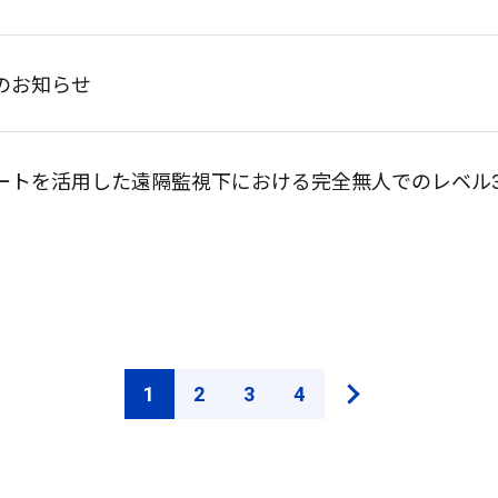
出展のお知らせ
ートを活用した遠隔監視下における完全無人でのレベル3
1
2
3
4