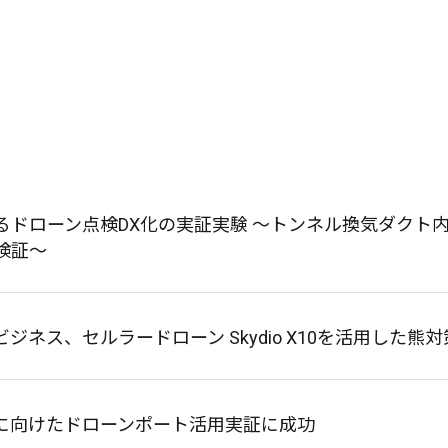
るドローン点検DX化の実証実験 ～トンネル換気ダクト
検証～
ジネス、セルラードローン Skydio X10を活用した熊
に向けたドローンポート活用実証に成功