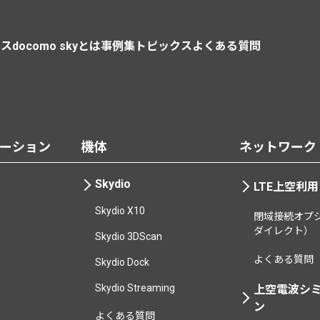
ース
docomo skyとは
事例集
トピックス
よくある質問
ーション
機体
ネットワーク
Skydio
LTE上空利
Skydio X10
閉域接続オプシ
ダイレクト）
Skydio 3DScan
よくある質問
Skydio Dock
Skydio Streaming
上空電波シ
ン
よくある質問