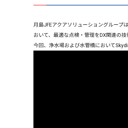
月島JFEアクアソリューショングルー
おいて、最適な点検・管理をDX関連の
今回、浄水場および水管橋においてSky
動
画
プ
レ
ー
ヤ
ー