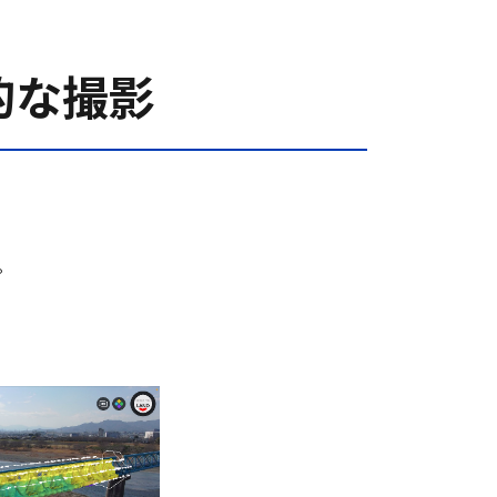
羅的な撮影
。